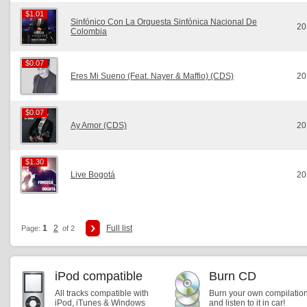
$1.01
$1.01
Sinfónico Con La Orquesta Sinfónica Nacional De
20
Colombia
$0.07
$0.07
Eres Mi Sueno (Feat. Nayer & Maffio) (CDS)
20
$0.07
$0.07
Ay Amor (CDS)
20
$1.30
$1.30
Live Bogotá
20
1
2
Full list
Page:
of 2
iPod compatible
Burn CD
All tracks compatible with
Burn your own compilatio
iPod, iTunes & Windows
and listen to it in car!