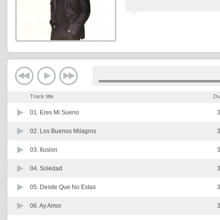
Track title
Du
01.
Eres Mi Sueno
3
02.
Los Buenos Milagros
3
03.
Ilusion
3
04.
Soledad
3
05.
Desde Que No Estas
3
06.
Ay Amor
3