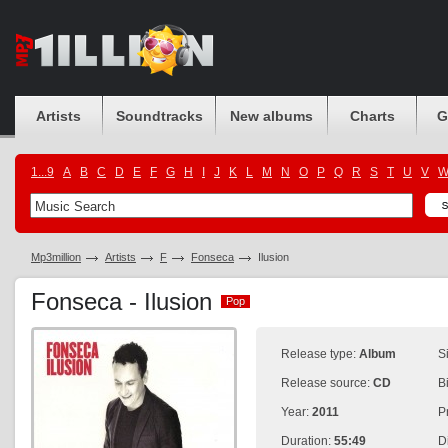
Artists
Soundtracks
New albums
Charts
G
1...9
A
B
C
D
E
F
G
H
I
J
K
L
M
N
O
P
Q
R
S
T
U
V
Mp3million
Artists
F
Fonseca
Ilusion
Fonseca - Ilusion
Pop
Pop
Release type:
Album
S
Release source:
CD
B
Year:
2011
P
Duration:
55:49
D