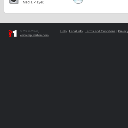
Media Player.
© 2006-2026,
Help
|
Legal Info
|
Terms and Conditions
|
Privacy
www.mp3million.com