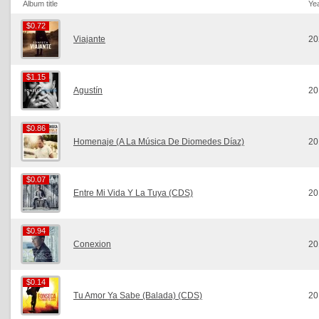
Album title
Ye
$0.72
$0.72
Viajante
20
$1.15
$1.15
Agustín
20
$0.86
$0.86
Homenaje (A La Música De Diomedes Díaz)
20
$0.07
$0.07
Entre Mi Vida Y La Tuya (CDS)
20
$0.94
$0.94
Conexion
20
$0.14
$0.14
Tu Amor Ya Sabe (Balada) (CDS)
20