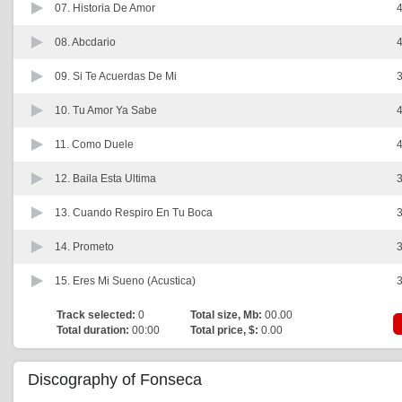
07.
Historia De Amor
4
08.
Abcdario
4
09.
Si Te Acuerdas De Mi
3
10.
Tu Amor Ya Sabe
4
11.
Como Duele
4
12.
Baila Esta Ultima
3
13.
Cuando Respiro En Tu Boca
3
14.
Prometo
3
15.
Eres Mi Sueno (Acustica)
3
Track selected:
0
Total size, Mb:
00.00
Total duration:
00:00
Total price, $:
0.00
Discography of Fonseca